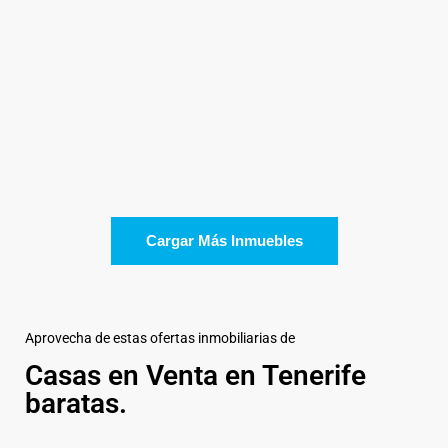
[more]
2
1
67.00 m
full info
Tenerife Casa
Cargar Más Inmuebles
Aprovecha de estas ofertas inmobiliarias de
Casas en Venta en Tenerife
baratas.